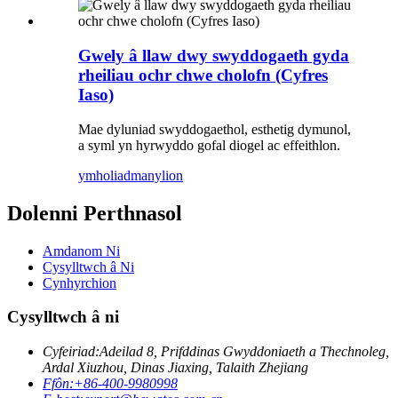
Gwely â llaw dwy swyddogaeth gyda
rheiliau ochr chwe cholofn (Cyfres
Iaso)
Mae dyluniad swyddogaethol, esthetig dymunol,
a syml yn hyrwyddo gofal diogel ac effeithlon.
ymholiad
manylion
Dolenni Perthnasol
Amdanom Ni
Cysylltwch â Ni
Cynhyrchion
Cysylltwch â ni
Cyfeiriad:
Adeilad 8, Prifddinas Gwyddoniaeth a Thechnoleg,
Ardal Xiuzhou, Dinas Jiaxing, Talaith Zhejiang
Ffôn:
+86-400-9980998