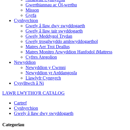
Gwerthiannau ac Ôl-werthu
Misson
Gyrfa
Cynhyrchion
Gwely â llaw dwy swyddogaeth
Gwely â llaw tair swyddogaeth
Gwely Meddygol Trydan
Gwely trosglwyddo amlswyddogaethol
Matres Aer Troi Deallus
Matres Monitro Arwyddion Hanfodol iMattress
Cyfres Ategolion
Newyddion
Newyddion y Cwmni
Newyddion yr Arddangosfa
Llawlyfr Cynnyrch
Cysylltwch â Ni
LAWR LWYTHO'R CATALOG
Cartref
Cynhyrchion
Gwely â llaw dwy swyddogaeth
Categorïau