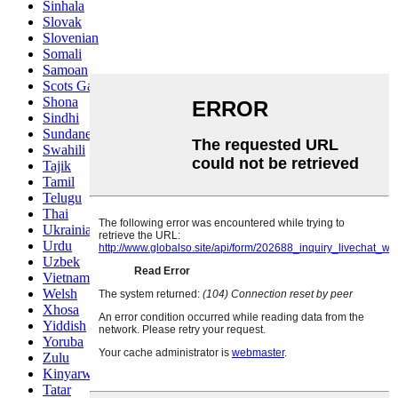
Sinhala
Slovak
Slovenian
Somali
Samoan
Scots Gaelic
Shona
Sindhi
Sundanese
Swahili
Tajik
Tamil
Telugu
Thai
Ukrainian
Urdu
Uzbek
Vietnamese
Welsh
Xhosa
Yiddish
Yoruba
Zulu
Kinyarwanda
Tatar