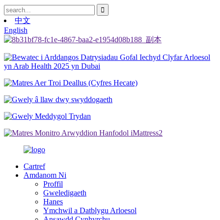
中文
English
Cartref
Amdanom Ni
Proffil
Gweledigaeth
Hanes
Ymchwil a Datblygu Arloesol
Ansawdd Cynhyrchu