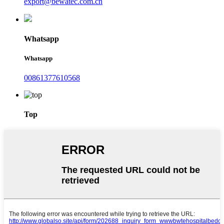
export@bewatec.com.cn
Whatsapp
Whatsapp
00861377610568
Top