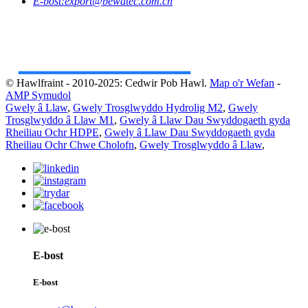
E-bost:
export@bewatec.com.cn
© Hawlfraint - 2010-2025: Cedwir Pob Hawl.
Map o'r Wefan
-
AMP Symudol
Gwely â Llaw
,
Gwely Trosglwyddo Hydrolig M2
,
Gwely
Trosglwyddo â Llaw M1
,
Gwely â Llaw Dau Swyddogaeth gyda
Rheiliau Ochr HDPE
,
Gwely â Llaw Dau Swyddogaeth gyda
Rheiliau Ochr Chwe Cholofn
,
Gwely Trosglwyddo â Llaw
,
E-bost
E-bost