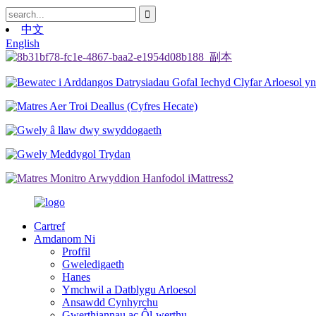
中文
English
Cartref
Amdanom Ni
Proffil
Gweledigaeth
Hanes
Ymchwil a Datblygu Arloesol
Ansawdd Cynhyrchu
Gwerthiannau ac Ôl-werthu