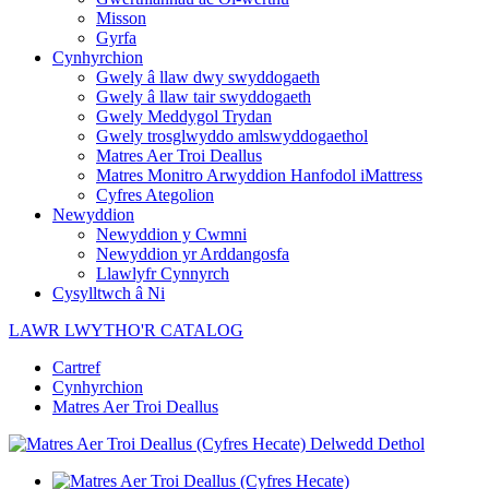
Misson
Gyrfa
Cynhyrchion
Gwely â llaw dwy swyddogaeth
Gwely â llaw tair swyddogaeth
Gwely Meddygol Trydan
Gwely trosglwyddo amlswyddogaethol
Matres Aer Troi Deallus
Matres Monitro Arwyddion Hanfodol iMattress
Cyfres Ategolion
Newyddion
Newyddion y Cwmni
Newyddion yr Arddangosfa
Llawlyfr Cynnyrch
Cysylltwch â Ni
LAWR LWYTHO'R CATALOG
Cartref
Cynhyrchion
Matres Aer Troi Deallus