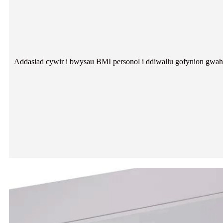
Addasiad cywir i bwysau BMI personol i ddiwallu gofynion gwaha