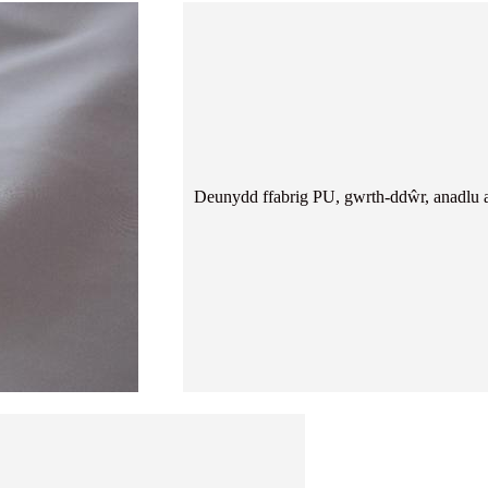
Deunydd ffabrig PU, gwrth-ddŵr, anadlu a