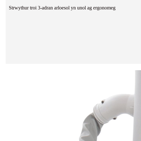
Strwythur troi 3-adran arloesol yn unol ag ergonomeg