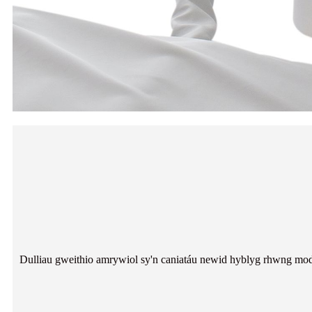
Dulliau gweithio amrywiol sy'n caniatáu newid hyblyg rhwng moddau