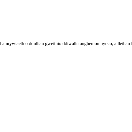
rywiaeth o ddulliau gweithio ddiwallu anghenion nyrsio, a lleihau ll