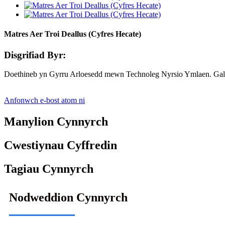
Matres Aer Troi Deallus (Cyfres Hecate)
Disgrifiad Byr:
Doethineb yn Gyrru Arloesedd mewn Technoleg Nyrsio Ymlaen. Gall am
Anfonwch e-bost atom ni
Manylion Cynnyrch
Cwestiynau Cyffredin
Tagiau Cynnyrch
Nodweddion Cynnyrch