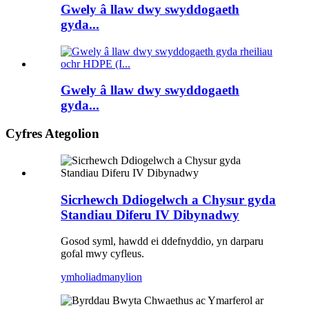
Gwely â llaw dwy swyddogaeth
gyda...
Gwely â llaw dwy swyddogaeth
gyda...
Cyfres Ategolion
Sicrhewch Ddiogelwch a Chysur gyda
Standiau Diferu IV Dibynadwy
Gosod syml, hawdd ei ddefnyddio, yn darparu
gofal mwy cyfleus.
ymholiad
manylion