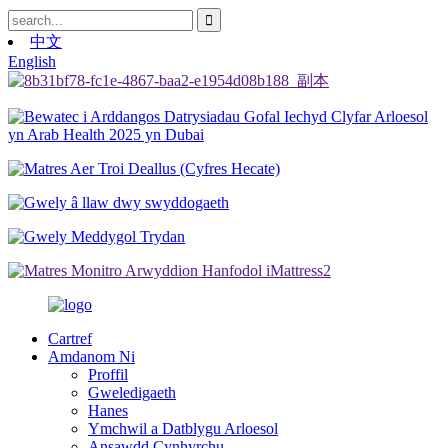
中文
English
Cartref
Amdanom Ni
Proffil
Gweledigaeth
Hanes
Ymchwil a Datblygu Arloesol
Ansawdd Cynhyrchu