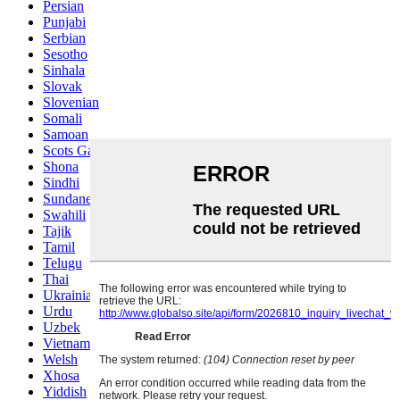
Persian
Punjabi
Serbian
Sesotho
Sinhala
Slovak
Slovenian
Somali
Samoan
Scots Gaelic
Shona
Sindhi
Sundanese
Swahili
Tajik
Tamil
Telugu
Thai
Ukrainian
Urdu
Uzbek
Vietnamese
Welsh
Xhosa
Yiddish