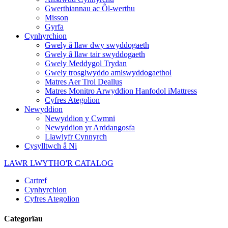
Gwerthiannau ac Ôl-werthu
Misson
Gyrfa
Cynhyrchion
Gwely â llaw dwy swyddogaeth
Gwely â llaw tair swyddogaeth
Gwely Meddygol Trydan
Gwely trosglwyddo amlswyddogaethol
Matres Aer Troi Deallus
Matres Monitro Arwyddion Hanfodol iMattress
Cyfres Ategolion
Newyddion
Newyddion y Cwmni
Newyddion yr Arddangosfa
Llawlyfr Cynnyrch
Cysylltwch â Ni
LAWR LWYTHO'R CATALOG
Cartref
Cynhyrchion
Cyfres Ategolion
Categorïau