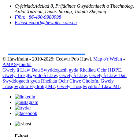
Cyfeiriad:
Adeilad 8, Prifddinas Gwyddoniaeth a Thechnoleg,
Ardal Xiuzhou, Dinas Jiaxing, Talaith Zhejiang
Ffôn:
+86-400-9980998
E-bost:
export@bewatec.com.cn
© Hawlfraint - 2010-2025: Cedwir Pob Hawl.
Map o'r Wefan
-
AMP Symudol
Gwely â Llaw Dau Swyddogaeth gyda Rheiliau Ochr HDPE
,
Gwely Trosglwyddo â Llaw
,
Gwely â Llaw
,
Gwely â Llaw Dau
Swyddogaeth gyda Rheiliau Ochr Chwe Cholofn
,
Gwely
Trosglwyddo Hydrolig M2
,
Gwely Trosglwyddo â Llaw M1
,
E-bost