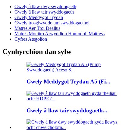
Gwely â llaw dwy swyddogaeth
Gwely â llaw tair swyddogaeth
Gwely Meddygol Trydan
Gwely trosglwyddo amlswyddogaethol
Matres Aer Troi Deallus
Matres Monitro Arwyddion Hanfodol iMattress
Cyfres Ategolion
Cynhyrchion dan sylw
Gwely Meddygol Trydan A5 (Fi...
Gwely â llaw tair swyddogaeth...