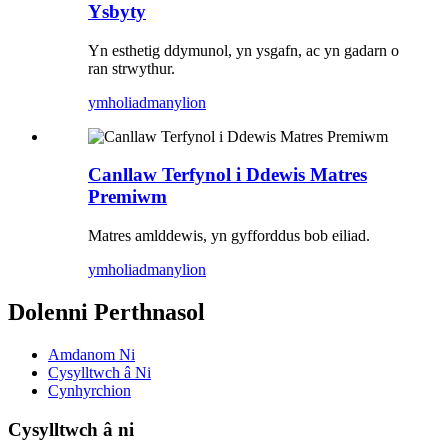
Ysbyty
Yn esthetig ddymunol, yn ysgafn, ac yn gadarn o
ran strwythur.
ymholiad
manylion
Canllaw Terfynol i Ddewis Matres
Premiwm
Matres amlddewis, yn gyfforddus bob eiliad.
ymholiad
manylion
Dolenni Perthnasol
Amdanom Ni
Cysylltwch â Ni
Cynhyrchion
Cysylltwch â ni