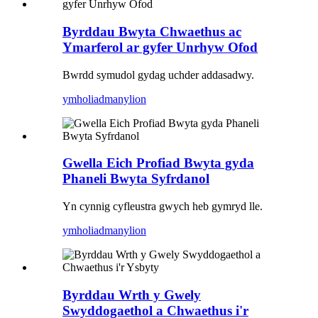
Byrddau Bwyta Chwaethus ac
Ymarferol ar gyfer Unrhyw Ofod
Bwrdd symudol gydag uchder addasadwy.
ymholiad
manylion
Gwella Eich Profiad Bwyta gyda
Phaneli Bwyta Syfrdanol
Yn cynnig cyfleustra gwych heb gymryd lle.
ymholiad
manylion
Byrddau Wrth y Gwely
Swyddogaethol a Chwaethus i'r